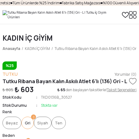
etsiz
Tüm Ürünlerde %25 İndirim
Fabrika Satış Mağazası
%100 Güvenli Alışveriş
KADIN İÇ GİYİM
Anasayfa
KADIN İÇ GİYİM
Tutku Ribana Bayan Kalın Askılı Atlet 6'lı (136) Gri -
%25
TUTKU
Yorumlar (0)
Tutku Ribana Bayan Kalın Askılı Atlet 6'lı (136) Gri - L
₺ 603
₺ 805
₺ 65
den başlayan taksitlerle!
Taksit Seçenekleri
Stok Kodu
TKD0136B_30527
Stok Durumu
Stokta var
Renk
Beyaz
Gri
Siyah
Ten
Beden