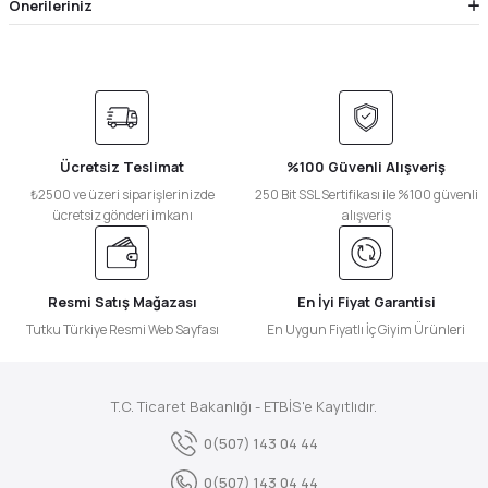
Önerileriniz
Ücretsiz Teslimat
%100 Güvenli Alışveriş
₺2500 ve üzeri siparişlerinizde
250 Bit SSL Sertifikası ile %100 güvenli
ücretsiz gönderi imkanı
alışveriş
Resmi Satış Mağazası
En İyi Fiyat Garantisi
Tutku Türkiye Resmi Web Sayfası
En Uygun Fiyatlı İç Giyim Ürünleri
T.C. Ticaret Bakanlığı - ETBİS'e Kayıtlıdır.
0(507) 143 04 44
0(507) 143 04 44