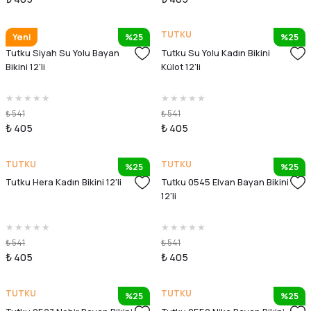
TUTKU
TUTKU
Yeni
%25
%25
Tutku Siyah Su Yolu Bayan
Tutku Su Yolu Kadın Bikini
Bikini 12'li
Külot 12'li
₺ 541
₺ 541
₺ 405
₺ 405
TUTKU
TUTKU
%25
%25
Tutku Hera Kadın Bikini 12'li
Tutku 0545 Elvan Bayan Bikini
12'li
₺ 541
₺ 541
₺ 405
₺ 405
TUTKU
TUTKU
%25
%25