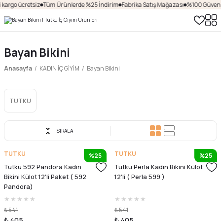
kargo ücretsiz
Tüm Ürünlerde %25 İndirim
Fabrika Satış Mağazası
%100 Güvenli A
Bayan Bikini
Anasayfa
KADIN İÇ GİYİM
Bayan Bikini
TUTKU
SIRALA
TUTKU
TUTKU
%25
%25
Tutku 592 Pandora Kadın
Tutku Perla Kadın Bikini Külot
Bikini Külot 12'li Paket ( 592
12'li ( Perla 599 )
Pandora)
₺ 541
₺ 541
₺ 405
₺ 405