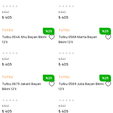
₺ 541
₺ 541
₺ 405
₺ 405
TUTKU
TUTKU
%25
%25
Tutku 0546 Ahu Bayan Bikini
Tutku 0568 Marta Bayan
12'li
Bikini 12'li
₺ 541
₺ 541
₺ 405
₺ 405
TUTKU
TUTKU
%25
%25
Tutku 0679 Jakarlı Bayan
Tutku 0569 Julia Bayan Bikini
Bikini 12'li
12'li
₺ 541
₺ 541
₺ 405
₺ 405