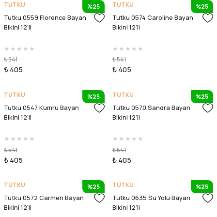
TUTKU
TUTKU
%25
%25
Tutku 0559 Florence Bayan
Tutku 0574 Caroline Bayan
Bikini 12'li
Bikini 12'li
₺ 541
₺ 541
₺ 405
₺ 405
TUTKU
TUTKU
%25
%25
Tutku 0547 Kumru Bayan
Tutku 0570 Sandra Bayan
Bikini 12'li
Bikini 12'li
₺ 541
₺ 541
₺ 405
₺ 405
TUTKU
TUTKU
%25
%25
Tutku 0572 Carmen Bayan
Tutku 0635 Su Yolu Bayan
Bikini 12'li
Bikini 12'li