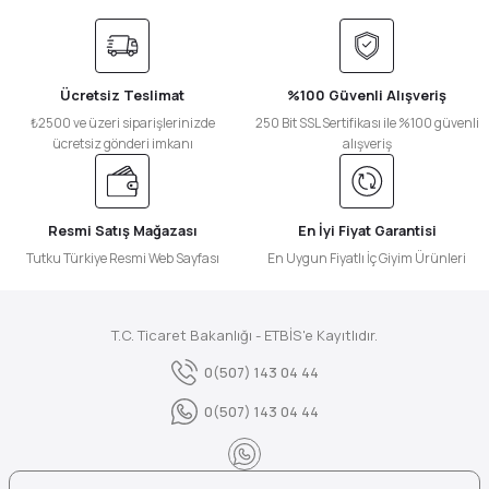
Ücretsiz Teslimat
%100 Güvenli Alışveriş
₺2500 ve üzeri siparişlerinizde
250 Bit SSL Sertifikası ile %100 güvenli
ücretsiz gönderi imkanı
alışveriş
Resmi Satış Mağazası
En İyi Fiyat Garantisi
Tutku Türkiye Resmi Web Sayfası
En Uygun Fiyatlı İç Giyim Ürünleri
T.C. Ticaret Bakanlığı - ETBİS'e Kayıtlıdır.
0(507) 143 04 44
0(507) 143 04 44