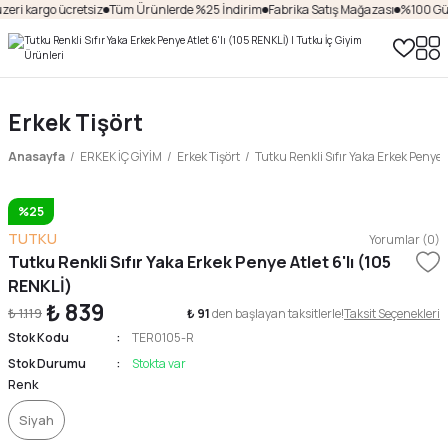
zeri kargo ücretsiz
Tüm Ürünlerde %25 İndirim
Fabrika Satış Mağazası
%100 Güve
Erkek Tişört
Anasayfa
ERKEK İÇ GİYİM
Erkek Tişört
Tutku Renkli Sıfır Yaka Erkek Penye A
%25
TUTKU
Yorumlar (0)
Tutku Renkli Sıfır Yaka Erkek Penye Atlet 6'lı (105
RENKLİ)
₺ 839
₺ 1.119
₺ 91
den başlayan taksitlerle!
Taksit Seçenekleri
Stok Kodu
TER0105-R
Stok Durumu
Stokta var
Renk
Siyah