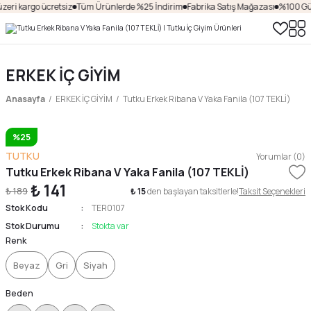
zeri kargo ücretsiz
Tüm Ürünlerde %25 İndirim
Fabrika Satış Mağazası
%100 Güv
ERKEK İÇ GİYİM
Anasayfa
ERKEK İÇ GİYİM
Tutku Erkek Ribana V Yaka Fanila (107 TEKLİ)
%25
TUTKU
Yorumlar (0)
Tutku Erkek Ribana V Yaka Fanila (107 TEKLİ)
₺ 141
₺ 189
₺ 15
den başlayan taksitlerle!
Taksit Seçenekleri
Stok Kodu
TER0107
Stok Durumu
Stokta var
Renk
Beyaz
Gri
Siyah
Beden