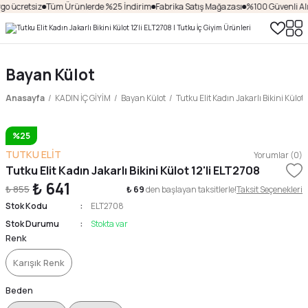
o ücretsiz
Tüm Ürünlerde %25 İndirim
Fabrika Satış Mağazası
%100 Güvenli Alış
Bayan Külot
Anasayfa
KADIN İÇ GİYİM
Bayan Külot
Tutku Elit Kadın Jakarlı Bikini Külot
%25
TUTKU ELİT
Yorumlar (0)
Tutku Elit Kadın Jakarlı Bikini Külot 12'li ELT2708
₺ 641
₺ 855
₺ 69
den başlayan taksitlerle!
Taksit Seçenekleri
Stok Kodu
ELT2708
Stok Durumu
Stokta var
Renk
Karışık Renk
Beden