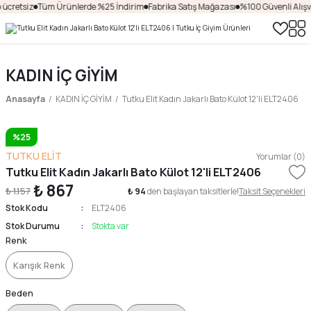
ücretsiz
Tüm Ürünlerde %25 İndirim
Fabrika Satış Mağazası
%100 Güvenli Alışve
KADIN İÇ GİYİM
Anasayfa
KADIN İÇ GİYİM
Tutku Elit Kadın Jakarlı Bato Külot 12'li ELT2406
%25
TUTKU ELİT
Yorumlar (0)
Tutku Elit Kadın Jakarlı Bato Külot 12'li ELT2406
₺ 867
₺ 1.157
₺ 94
den başlayan taksitlerle!
Taksit Seçenekleri
Stok Kodu
ELT2406
Stok Durumu
Stokta var
Renk
Karışık Renk
Beden