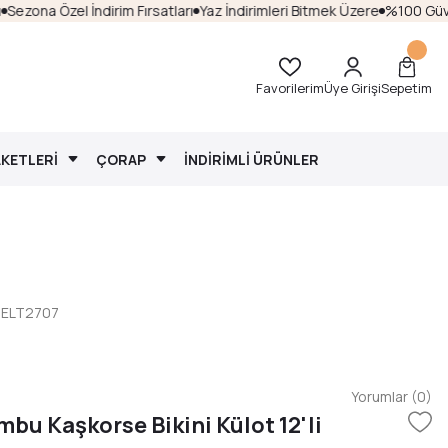
ezona Özel İndirim Fırsatları
Yaz İndirimleri Bitmek Üzere
%100 Güvenli
Favorilerim
Üye Girişi
Sepetim
AKETLERİ
ÇORAP
İNDİRİMLİ ÜRÜNLER
li ELT2707
Yorumlar (0)
mbu Kaşkorse Bikini Külot 12'li