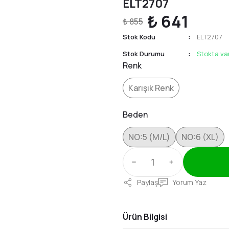
ELT2707
₺ 641
₺ 855
Stok Kodu
ELT2707
Stok Durumu
Stokta va
Renk
Karışık Renk
Beden
NO:5 (M/L)
NO:6 (XL)
Paylaş
Yorum Yaz
Ürün Bilgisi