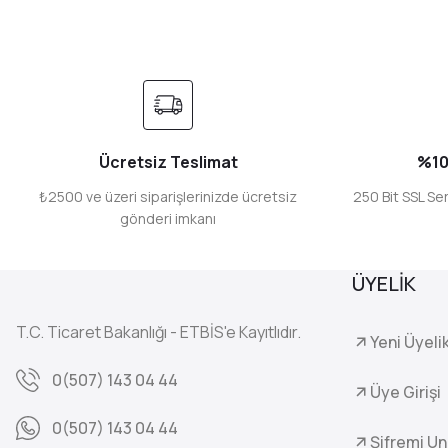
Ücretsiz Teslimat
%10
₺2500 ve üzeri siparişlerinizde ücretsiz
250 Bit SSL Ser
gönderi imkanı
ÜYELİK
T.C. Ticaret Bakanlığı - ETBİS'e Kayıtlıdır.
Yeni Üyeli
0(507) 143 04 44
Üye Girişi
0(507) 143 04 44
Şifremi U