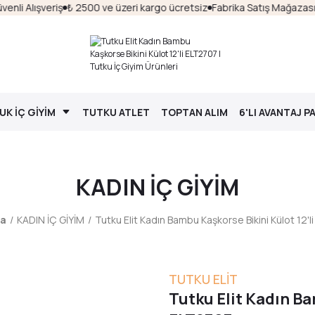
li Alışveriş
₺ 2500 ve üzeri kargo ücretsiz
Fabrika Satış Mağazası
S
K İÇ GİYİM
TUTKU ATLET
TOPTAN ALIM
6'LI AVANTAJ P
KADIN İÇ GİYİM
fa
KADIN İÇ GİYİM
Tutku Elit Kadın Bambu Kaşkorse Bikini Külot 12'
TUTKU ELİT
Tutku Elit Kadın Ba