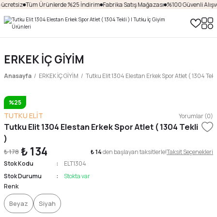
ücretsiz
Tüm Ürünlerde %25 İndirim
Fabrika Satış Mağazası
%100 Güvenli Alışver
ERKEK İÇ GİYİM
Anasayfa
ERKEK İÇ GİYİM
Tutku Elit 1304 Elestan Erkek Spor Atlet ( 1304 Tekli
%25
TUTKU ELİT
Yorumlar (0)
Tutku Elit 1304 Elestan Erkek Spor Atlet ( 1304 Tekli
)
₺ 134
₺ 178
₺ 14
den başlayan taksitlerle!
Taksit Seçenekleri
Stok Kodu
ELT1304
Stok Durumu
Stokta var
Renk
Beyaz
Siyah